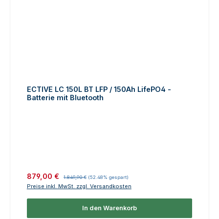
ECTIVE LC 150L BT LFP / 150Ah LifePO4 -
Batterie mit Bluetooth
Verkaufspreis:
Regulärer Preis:
879,00 €
1.849,90 €
(52.48% gespart)
Preise inkl. MwSt. zzgl. Versandkosten
In den Warenkorb