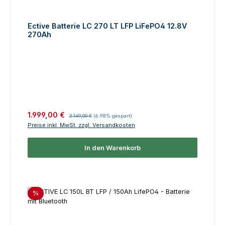
Ective Batterie LC 270 LT LFP LiFePO4 12.8V
270Ah
Verkaufspreis:
Regulärer Preis:
1.999,00 €
2.149,00 €
(6.98% gespart)
Preise inkl. MwSt. zzgl. Versandkosten
In den Warenkorb
Rabatt
%