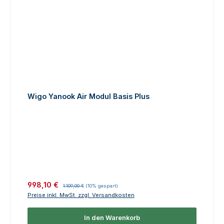
Wigo Yanook Air Modul Basis Plus
Verkaufspreis:
Regulärer Preis:
998,10 €
1.109,00 €
(10% gespart)
Preise inkl. MwSt. zzgl. Versandkosten
In den Warenkorb