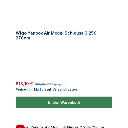
Wigo Yanook Air Modul Schleuse 3 250-
270cm
Verkaufspreis:
Regulärer Preis:
818,10 €
909,00 €
(10% gespart)
Preise inkl. MwSt. zzgl. Versandkosten
In den Warenkorb
Rabatt