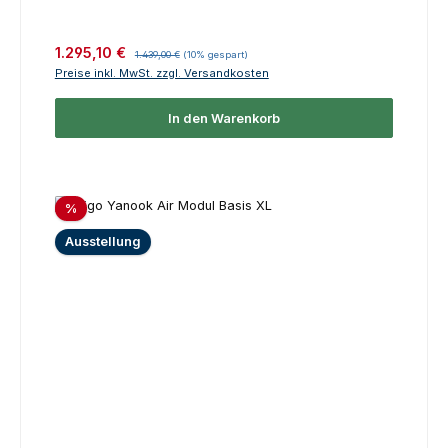
Verkaufspreis:
Regulärer Preis:
1.295,10 €
1.439,00 €
(10% gespart)
Preise inkl. MwSt. zzgl. Versandkosten
In den Warenkorb
Rabatt
%
Ausstellung