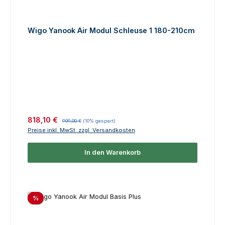
Wigo Yanook Air Modul Schleuse 1 180-210cm
Verkaufspreis:
Regulärer Preis:
818,10 €
909,00 €
(10% gespart)
Preise inkl. MwSt. zzgl. Versandkosten
In den Warenkorb
Rabatt
%