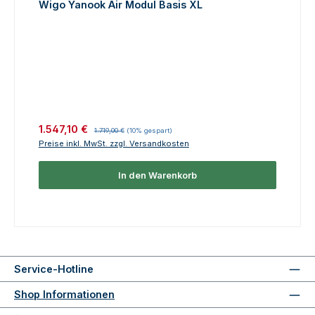
Wigo Yanook Air Modul Basis XL
Verkaufspreis:
Regulärer Preis:
1.547,10 €
1.719,00 €
(10% gespart)
Preise inkl. MwSt. zzgl. Versandkosten
In den Warenkorb
Service-Hotline
Shop Informationen