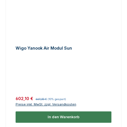
Wigo Yanook Air Modul Sun
Verkaufspreis:
Regulärer Preis:
602,10 €
669,00 €
(10% gespart)
Preise inkl. MwSt. zzgl. Versandkosten
In den Warenkorb