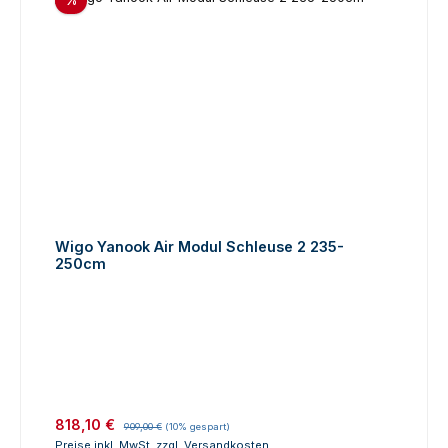
%
Wigo Yanook Air Modul Schleuse 2 235-
250cm
Verkaufspreis:
Regulärer Preis:
818,10 €
909,00 €
(10% gespart)
Preise inkl. MwSt. zzgl. Versandkosten