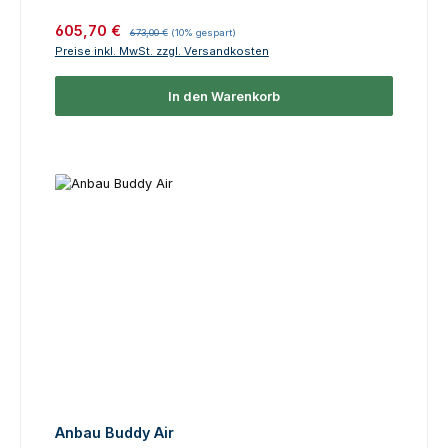
Verkaufspreis:
Regulärer Preis:
605,70 €
673,00 €
(10% gespart)
Preise inkl. MwSt. zzgl. Versandkosten
In den Warenkorb
Anbau Buddy Air