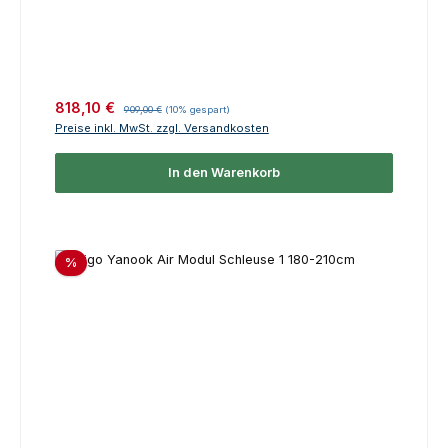
Verkaufspreis:
Regulärer Preis:
818,10 €
909,00 €
(10% gespart)
Preise inkl. MwSt. zzgl. Versandkosten
In den Warenkorb
Rabatt
%